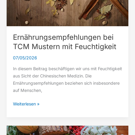
Ernährungsempfehlungen bei
TCM Mustern mit Feuchtigkeit
07/05/2026
In diesem Beitrag beschäftigen wir uns mit Feuchtigkeit
aus Sicht der Chinesischen Medizin. Die
Ernährungsempfehlungen beziehen sich insbesondere
auf Menschen,
Ernährungsempfehlungen
Weiterlesen »
bei
TCM
Mustern
mit