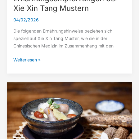
Xie Xin Tang Mustern
04/02/2026
Die folgenden Ernährungshinweise beziehen sich
speziell auf Xie Xin Tang Muster, wie sie in der
Chinesischen Medizin im Zusammenhang mit den
Ernährungsempfehlungen
Weiterlesen »
bei
Xie
Xin
Tang
Mustern