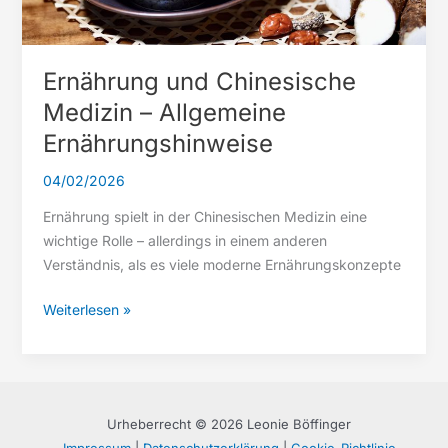
Ernährung und Chinesische
Medizin – Allgemeine
Ernährungshinweise
04/02/2026
Ernährung spielt in der Chinesischen Medizin eine
wichtige Rolle – allerdings in einem anderen
Verständnis, als es viele moderne Ernährungskonzepte
Ernährung
Weiterlesen »
und
Chinesische
Medizin
–
Urheberrecht © 2026 Leonie Böffinger
Allgemeine