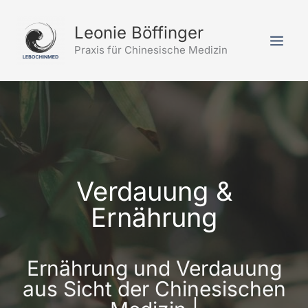
Zum
Inhalt
Leonie Böffinger
springen
Praxis für Chinesische Medizin
Verdauung &
Ernährung
Ernährung und Verdauung
aus Sicht der Chinesischen