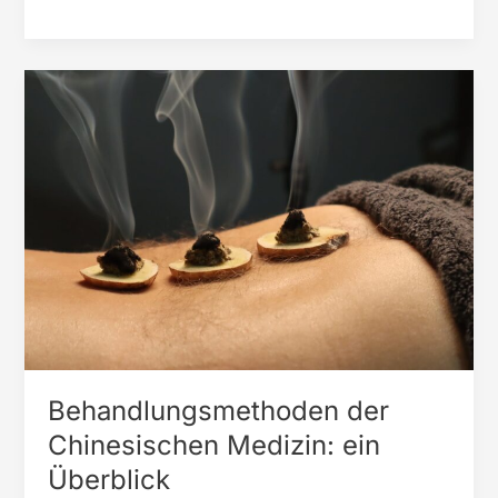
Chinesische
Medizin
oder
TCM?
Ist
das
nicht
das
gleiche?
Behandlungsmethoden der
Chinesischen Medizin: ein
Überblick