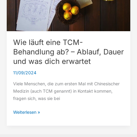
Wie läuft eine TCM-
Behandlung ab? – Ablauf, Dauer
und was dich erwartet
11/09/2024
Viele Menschen, die zum ersten Mal mit Chinesischer
Medizin (auch TCM genannt) in Kontakt kommen,
fragen sich, was sie bei
Wie
Weiterlesen »
läuft
eine
TCM-